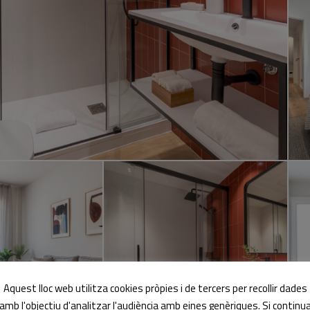
Aquest lloc web utilitza cookies pròpies i de tercers per recollir dades
amb l'objectiu d'analitzar l'audiència amb eines genèriques. Si continu