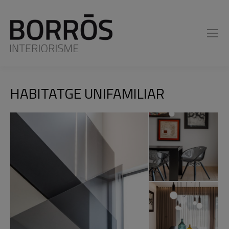
HABITATGE UNIFAMILIAR
You are here: