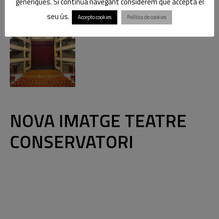
genèriques. Si continua navegant considerem que accepta el
seu ús.
Accepto cookies
Política de cookies
NOVA IMATGE TEATRE
CONSERVATORI