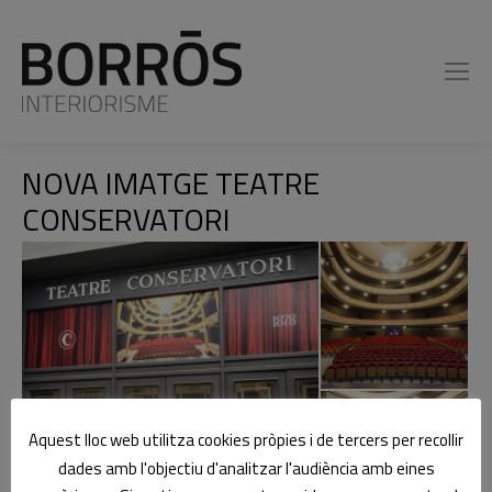
NOVA IMATGE TEATRE
You are here:
CONSERVATORI
Aquest lloc web utilitza cookies pròpies i de tercers per recollir
dades amb l'objectiu d'analitzar l'audiència amb eines