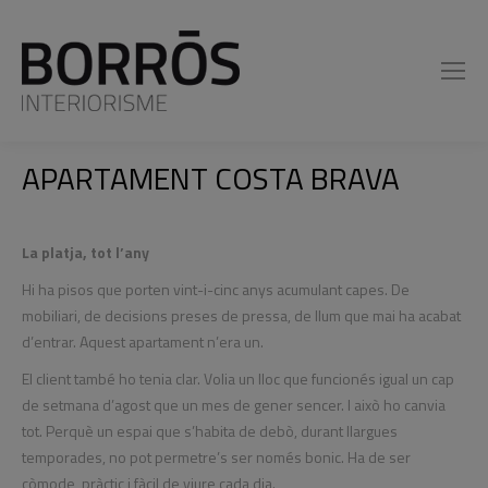
APARTAMENT COSTA BRAVA
You are here:
La platja, tot l’any
La platja, tot l’any
Hi ha pisos que porten vint-i-cinc anys acumulant capes. De
mobiliari, de decisions preses de pressa, de llum que mai ha acabat
d’entrar. Aquest apartament n’era un.
El client també ho tenia clar. Volia un lloc que funcionés igual un cap
de setmana d’agost que un mes de gener sencer. I això ho canvia
tot. Perquè un espai que s’habita de debò, durant llargues
temporades, no pot permetre’s ser només bonic. Ha de ser
còmode, pràctic i fàcil de viure cada dia.